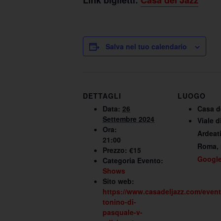
Link biglietti:
Casa del Jazz
Salva nel tuo calendario
DETTAGLI
LUOGO
Data:
26
Casa d
Settembre 2024
Viale d
Ora:
Ardeat
21:00
Roma
,
Prezzo:
€15
Googl
Categoria Evento:
Shows
Sito web:
https://www.casadeljazz.com/event
tonino-di-
pasquale-v-