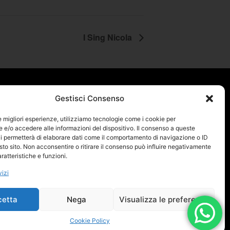
I Sing Nicola
Gestisci Consenso
Home Page
Contatti
Chi Siamo
Privacy Policy
le migliori esperienze, utilizziamo tecnologie come i cookie per
e/o accedere alle informazioni del dispositivo. Il consenso a queste
Spettacoli ed eventi
Cookie Policy
i permetterà di elaborare dati come il comportamento di navigazione o ID
Seguici su:
sto sito. Non acconsentire o ritirare il consenso può influire negativamente
News
ratteristiche e funzioni.
Staff
vizi
cetta
Nega
Visualizza le preferenze
aboratore Digitale
Cookie Policy