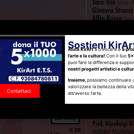
Sostieni KirAr
Aiuta KirArt
a crescere e
a pr
l’arte e la cultura!
Con il tuo
5×
puoi fare la differenza e suppo
nostri progetti artistici e cultur
Insieme,
possiamo continuare 
valorizzare la bellezza della vit
Contattaci
attraverso l’arte.