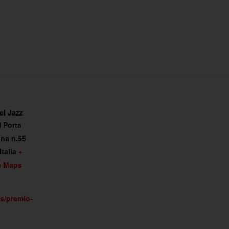
el Jazz
i Porta
ina n.55
Italia
+
e Maps
s/premio-