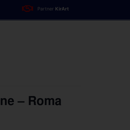
Partner
KirArt
one – Roma